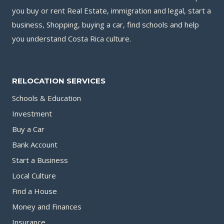
4
you buy or rent Real Estate, immigration and legal, start a
DE
business, Shopping, buying a car, find schools and help
MARZO
you understand Costa Rica culture.
EN
EL
TEATRO
DE
RELOCATION SERVICES
LA
Schools & Education
DANZA
Investment
EN
SAN
Buy a Car
JOSÉ,
Bank Account
COSTA
Start a Business
RICA
Local Culture
Find a House
Money and Finances
Insurance