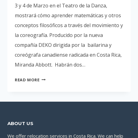
3 y 4 de Marzo en el Teatro de la Danza,
mostrará cómo aprender matemáticas y otros
conceptos filosóficos a través del movimiento y
la coreografía. Producido por la nueva
compañía DEKO dirigida por la bailarina y
coreógrafa canadiense radicada en Costa Rica,
Miranda Abbott. Habrán dos…
DUST
READ MORE
UN INOVADOR
SHOW
DE
DANZA
EL
ABOUT US
3
Y
We offer relocation services in Costa Rica. We can help