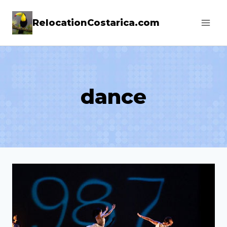
Skip
RelocationCostarica.com
to
content
dance