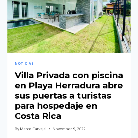
SUEÑO
DE
NIÑO”
DENTRO
DE
LA
NATURALEZA
DE
NOTICIAS
COSTA
Villa Privada con piscina
RICA
en Playa Herradura abre
sus puertas a turistas
para hospedaje en
Costa Rica
By
Marco Carvajal
November 9, 2022