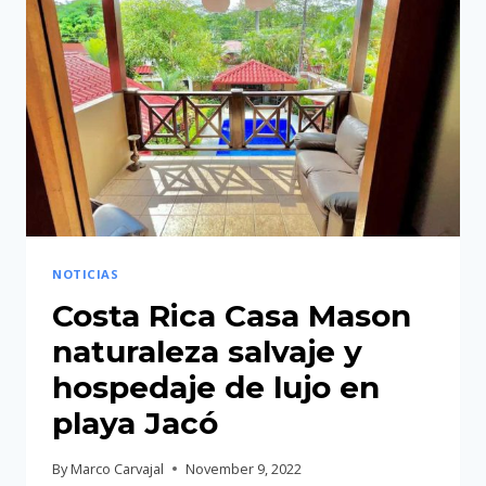
HERRADURA
ABRE
SUS
PUERTAS
A
TURISTAS
PARA
HOSPEDAJE
EN
COSTA
NOTICIAS
RICA
Costa Rica Casa Mason
naturaleza salvaje y
hospedaje de lujo en
playa Jacó
By
Marco Carvajal
November 9, 2022