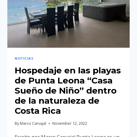
4
DE
MARZO
EN
EL
TEATRO
DE
LA
NOTICIAS
DANZA
Hospedaje en las playas
EN
de Punta Leona “Casa
SAN
JOSÉ,
Sueño de Niño” dentro
COSTA
de la naturaleza de
RICA
Costa Rica
By
Marco Carvajal
November 12, 2022