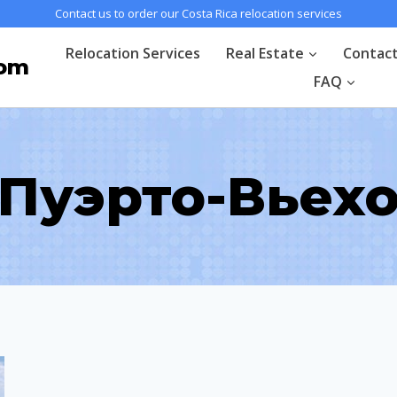
Contact us to order our Costa Rica relocation services
Relocation Services
Real Estate
Contac
com
FAQ
Пуэрто-Вьех