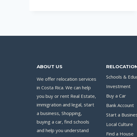
ПЛЯЖИ
КОСТА-
РИКИ
2021
ГОДА
ABOUT US
RELOCATION
Schools & Edu
We offer relocation services
Investment
in Costa Rica. We can help
you buy or rent Real Estate,
Buy a Car
immigration and legal, start
Bank Account
a business, Shopping,
Start a Busine
buying a car, find schools
Local Culture
and help you understand
Find a House