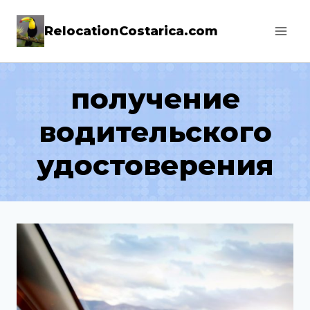
Skip
RelocationCostarica.com
to
content
получение
водительского
удостоверения