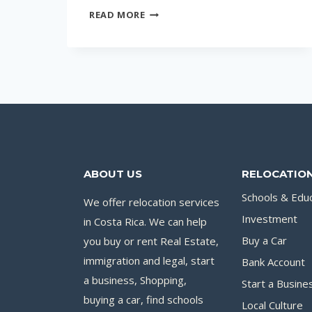
КОГДА
READ MORE
ЛУЧШЕ
ЛЕТЕТЬ
В
КОСТА-
РИКУ
НА
ОТДЫХ?
ABOUT US
RELOCATION
Schools & Edu
We offer relocation services
Investment
in Costa Rica. We can help
you buy or rent Real Estate,
Buy a Car
immigration and legal, start
Bank Account
a business, Shopping,
Start a Busine
buying a car, find schools
Local Culture