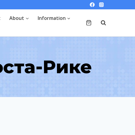
t
About
Information
оста-Рике