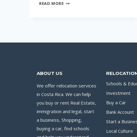
НАЛОГООБЛОЖЕНИЕ
READ MORE
КОМПАНИЙ
В
КОСТА-
РИКЕ
ABOUT US
RELOCATION
Schools & Edu
We offer relocation services
Investment
in Costa Rica. We can help
you buy or rent Real Estate,
Buy a Car
immigration and legal, start
Bank Account
a business, Shopping,
Start a Busine
buying a car, find schools
Local Culture
and help you understand