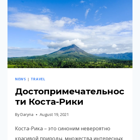
ДЛЯ
ОТПУСКА
NEWS
|
TRAVEL
Достопримечательнос
ти Коста-Рики
By
Daryna
August 19, 2021
Коста-Рика – это синоним невероятно
красивой природы, множества интересных