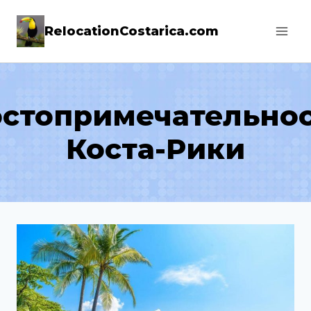
Skip
RelocationCostarica.com
to
content
стопримечательно
Коста-Рики