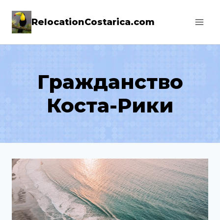
Skip
RelocationCostarica.com
to
content
Гражданство
Коста-Рики